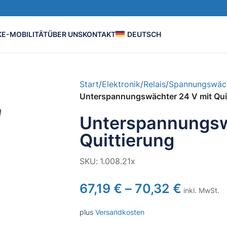
K
E-MOBILITÄT
ÜBER UNS
KONTAKT
DEUTSCH
Start
/
Elektronik
/
Relais
/
Spannungswäc
Unterspannungswächter 24 V mit Qui
Unterspannungsw
Quittierung
SKU:
1.008.21x
67,19
€
–
70,32
€
inkl. MwSt.
plus
Versandkosten