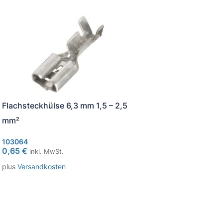
Flachsteckhülse 6,3 mm 1,5 – 2,5
mm²
Software Programm
Realizer
103064
0,65
€
inkl. MwSt.
1.100.000.01
plus
Versandkosten
229,43
€
inkl. MwSt.
plus
Versandkosten