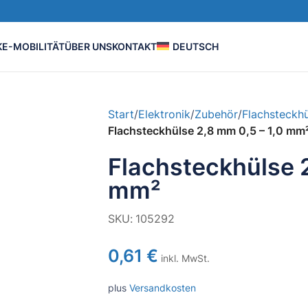
K
E-MOBILITÄT
ÜBER UNS
KONTAKT
DEUTSCH
Start
/
Elektronik
/
Zubehör
/
Flachsteckh
Flachsteckhülse 2,8 mm 0,5 – 1,0 mm
Flachsteckhülse 2
mm²
SKU:
105292
0,61
€
inkl. MwSt.
plus
Versandkosten