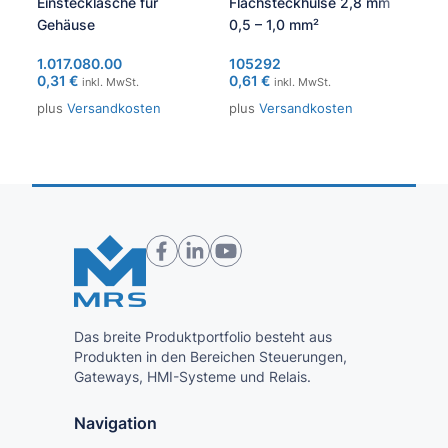
Einstecklasche für
Flachsteckhülse 2,8 mm
Fla
Gehäuse
0,5 – 1,0 mm²
1,0
1.017.080.00
105292
102
0,31
€
0,61
€
0,9
inkl. MwSt.
inkl. MwSt.
plus
Versandkosten
plus
Versandkosten
plu
Das breite Produktportfolio besteht aus
Produkten in den Bereichen Steuerungen,
Gateways, HMI-Systeme und Relais.
Navigation