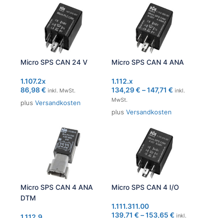
Micro SPS CAN 24 V
Micro SPS CAN 4 ANA
1.107.2x
1.112.x
86,98
€
134,29
€
–
147,71
€
inkl. MwSt.
inkl.
MwSt.
plus
Versandkosten
plus
Versandkosten
Micro SPS CAN 4 ANA
Micro SPS CAN 4 I/O
DTM
1.111.311.00
139,71
€
–
153,65
€
inkl.
1.112.9