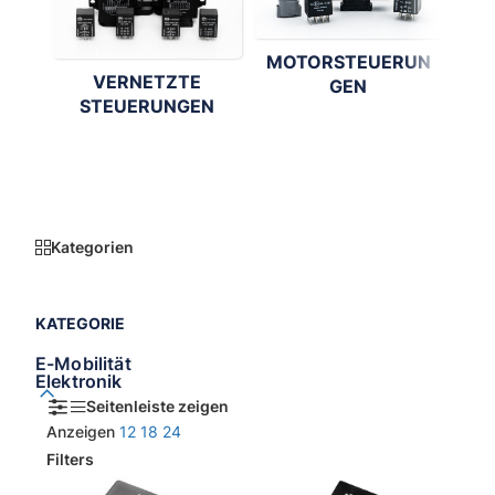
MOTORSTEUERUN
VERNETZTE
GEN
S
STEUERUNGEN
Kategorien
KATEGORIE
E-Mobilität
Elektronik
Seitenleiste zeigen
Anzeigen
12
18
24
Filters