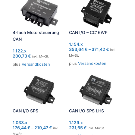
4-fach Motorsteuerung
CAN I/O – CC16WP
CAN
1.154.x
353,64
€
–
371,42
€
inkl.
1.122.x
200,73
€
MwSt.
inkl. MwSt.
plus
Versandkosten
plus
Versandkosten
CAN I/O SPS
CAN I/O SPS LHS
1.033.x
1.129.x
176,44
€
–
219,47
€
231,65
€
inkl.
inkl. MwSt.
MwSt.