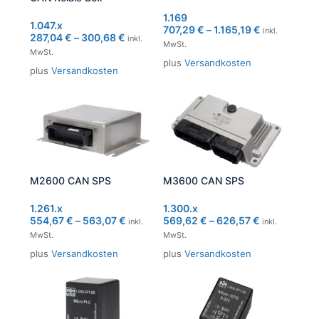
1.169
1.047.x
707,29
€
–
1.165,19
€
inkl.
287,04
€
–
300,68
€
inkl.
MwSt.
MwSt.
plus
Versandkosten
plus
Versandkosten
M2600 CAN SPS
M3600 CAN SPS
1.261.x
1.300.x
554,67
€
–
563,07
€
569,62
€
–
626,57
€
inkl.
inkl.
MwSt.
MwSt.
plus
Versandkosten
plus
Versandkosten