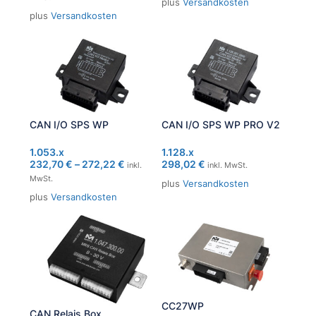
plus
Versandkosten
plus
Versandkosten
CAN I/O SPS WP
CAN I/O SPS WP PRO V2
1.053.x
1.128.x
232,70
€
–
272,22
€
298,02
€
inkl.
inkl. MwSt.
MwSt.
plus
Versandkosten
plus
Versandkosten
CC27WP
CAN Relais Box