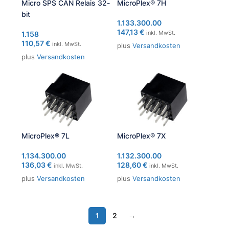
Micro SPS CAN Relais 32-
MicroPlex® 7H
bit
1.133.300.00
147,13
€
inkl. MwSt.
1.158
110,57
€
inkl. MwSt.
plus
Versandkosten
plus
Versandkosten
MicroPlex® 7L
MicroPlex® 7X
1.134.300.00
1.132.300.00
136,03
€
128,60
€
inkl. MwSt.
inkl. MwSt.
plus
Versandkosten
plus
Versandkosten
1
2
→