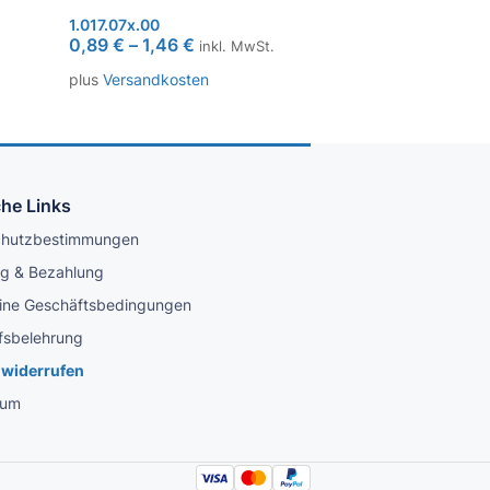
1.017.07x.00
0,89
€
–
1,46
€
inkl. MwSt.
plus
Versandkosten
che Links
chutzbestimmungen
ng & Bezahlung
ine Geschäftsbedingungen
fsbelehrung
 widerrufen
sum