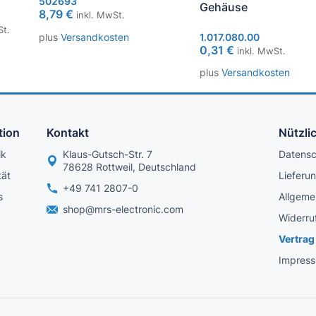
502693
Gehäuse
8,79
€
inkl. MwSt.
St.
plus
Versandkosten
1.017.080.00
0,31
€
inkl. MwSt.
plus
Versandkosten
tion
Kontakt
Nützli
ik
Klaus-Gutsch-Str. 7
Datens
78628 Rottweil, Deutschland
tät
Lieferu
+49 741 2807-0
s
Allgeme
shop@mrs-electronic.com
Widerru
Vertrag
Impres