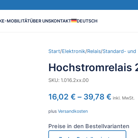
K
E-MOBILITÄT
ÜBER UNS
KONTAKT
DEUTSCH
Start
/
Elektronik
/
Relais
/
Standard- und 
Hochstromrelais 
SKU:
1.016.2xx.00
16,02
€
–
39,78
€
inkl. MwSt.
plus
Versandkosten
Preise in den Bestellvarianten