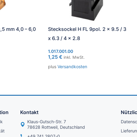
,5 mm 4,0 – 6,0
Stecksockel H FL 9pol. 2 x 9.5 / 3
x 6.3 / 4 x 2.8
1.017.001.00
1,25
€
inkl. MwSt.
plus
Versandkosten
tion
Kontakt
Nützli
ik
Klaus-Gutsch-Str. 7
Datens
78628 Rottweil, Deutschland
tät
Lieferu
+49 741 2807-0